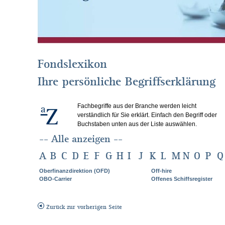
Fondslexikon
Ihre persönliche Begriffserklärung
Fachbegriffe aus der Branche werden leicht
verständlich für Sie erklärt. Einfach den Begriff oder
Buchstaben unten aus der Liste auswählen.
-- Alle anzeigen --
A
B
C
D
E
F
G
H
I
J
K
L
M
N
O
P
Q
Oberfinanzdirektion (OFD)
Off-hire
OBO-Carrier
Offenes Schiffsregister
Zurück zur vorherigen Seite