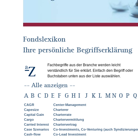
Fondslexikon
Ihre persönliche Begriffserklärung
Fachbegriffe aus der Branche werden leicht
verständlich für Sie erklärt. Einfach den Begriff oder
Buchstaben unten aus der Liste auswählen.
-- Alle anzeigen --
A
B
C
D
E
F
G
H
I
J
K
L
M
N
O
P
Q
CAGR
Center-Management
Capesize
Charterer
Capital Gain
Charterrate
Cargo
Chartervermittlung
Carried Interest
Chartervertrag
Case Szenarios
Co-Investments, Co-Venturing (auch Syndizierunge
Cash-flow
Co-Lead Investment