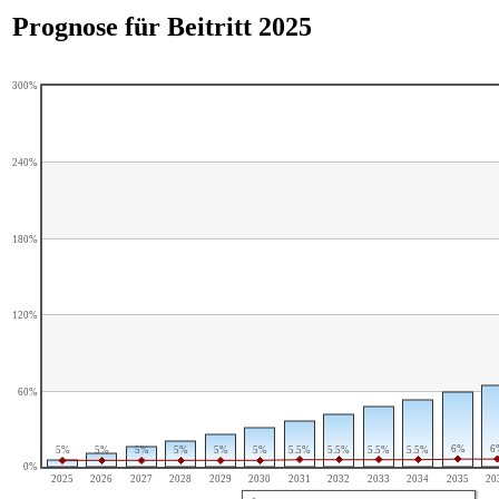
Prognose für Beitritt 2025
300%
240%
180%
120%
60%
6%
6
5%
5%
5%
5%
5%
5%
5.5%
5.5%
5.5%
5.5%
0%
2025
2026
2027
2028
2029
2030
2031
2032
2033
2034
2035
20